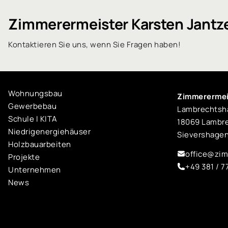
Zimmerermeister Karsten Jant
Kontaktieren Sie uns, wenn Sie Fragen haben!
Wohnungsbau
Zimmerermei
Gewerbebau
Lambrechtshä
Schule I KITA
18069 Lambr
Niedrigenergiehäuser
Sievershage
Holzbauarbeiten
office@zim
Projekte
+49 381 / 
Unternehmen
News