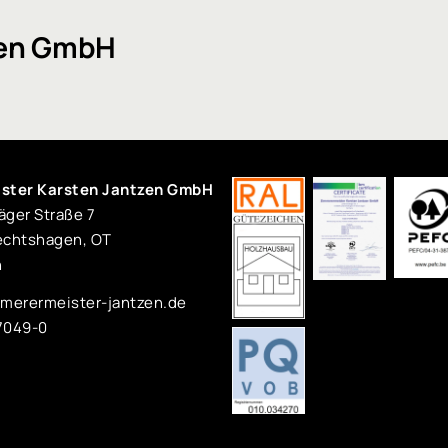
zen GmbH
ster Karsten Jantzen GmbH
ger Straße 7
echtshagen, OT
n
merermeister-jantzen.de
77049-0