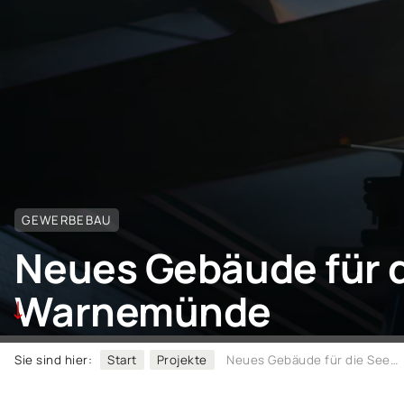
GEWERBEBAU
Neues Gebäude für d
Warnemünde
Sie sind hier:
Start
Projekte
Neues Gebäude für die Seenotretter in Warnemünde